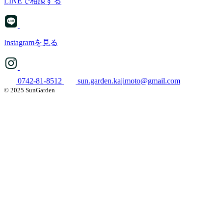
LINEで相談する
Instagramを見る
0742-81-8512
sun.garden.kajimoto@gmail.com
© 2025 SunGarden